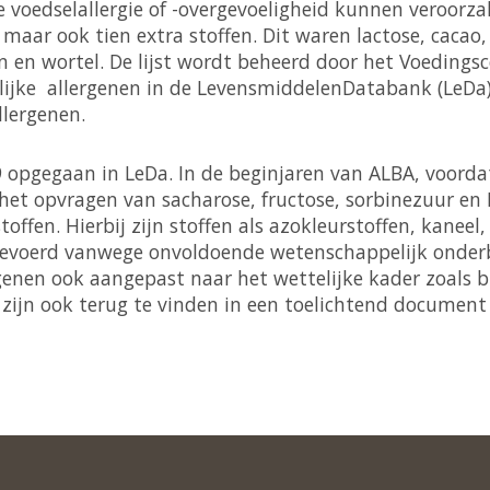
ie voedselallergie of -overgevoeligheid kunnen veroorz
 maar ook tien extra stoffen. Dit waren lactose, cacao
en en wortel. De lijst wordt beheerd door het Voeding
ijke allergenen in de LevensmiddelenDatabank (LeDa).
allergenen.
 opgegaan in LeDa. In de beginjaren van ALBA, voord
s het opvragen van sacharose, fructose, sorbinezuur en 
ffen. Hierbij zijn stoffen als azokleurstoffen, kaneel,
 afgevoerd vanwege onvoldoende wetenschappelijk onder
genen ook aangepast naar het wettelijke kader zoals b
n zijn ook terug te vinden in een toelichtend document