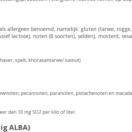
als allergeen benoemd, namelijk: gluten (tarwe, rogge,
lusief lactose), noten (8 soorten), selderij, mosterd, se
 haver, spelt, khorasantarwe/ kamut)
hewnoten, pecannoten, paranoten, pistachenoten en macad
eer dan 10 mg SO2 per kilo of liter.
lig ALBA)