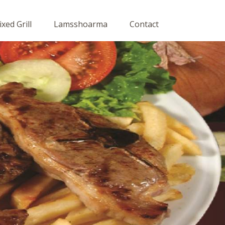
xed Grill
Lamsshoarma
Contact