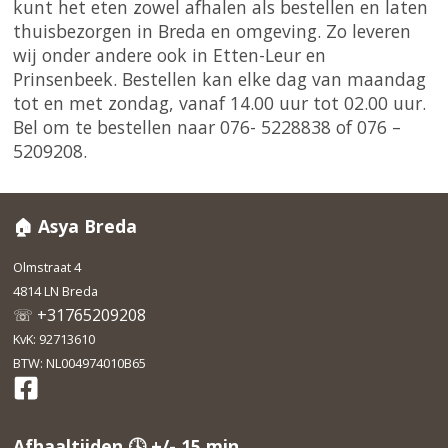
kunt het eten zowel afhalen als bestellen en laten
thuisbezorgen in Breda en omgeving. Zo leveren
wij onder andere ook in Etten-Leur en
Prinsenbeek. Bestellen kan elke dag van maandag
tot en met zondag, vanaf 14.00 uur tot 02.00 uur.
Bel om te bestellen naar 076- 5228838 of 076 –
5209208.
🏠 Asya Breda
Olmstraat 4
4814 LN Breda
☏ +31765209208
KvK: 92713610
BTW: NL004974010B65
Afhaaltijden 🕓 +/- 15 min