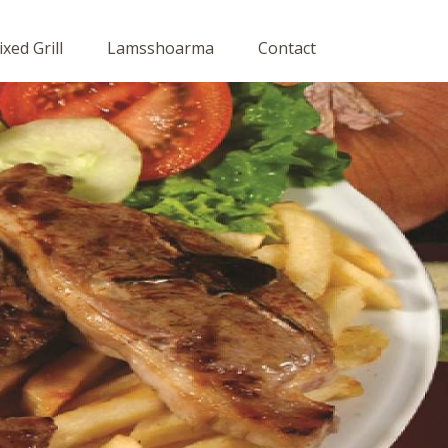
xed Grill
Lamsshoarma
Contact