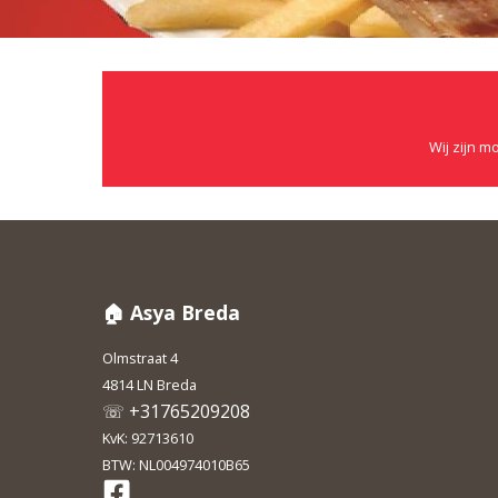
Wij zijn m
🏠 Asya Breda
Olmstraat 4
4814 LN Breda
☏ +31765209208
KvK: 92713610
BTW: NL004974010B65