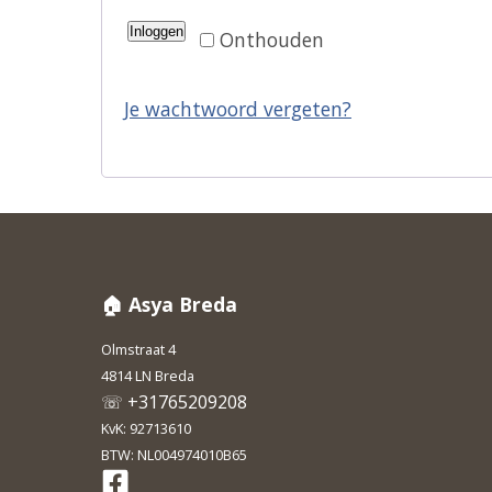
Inloggen
Onthouden
Je wachtwoord vergeten?
🏠 Asya Breda
Olmstraat 4
4814 LN Breda
☏ +31765209208
KvK: 92713610
BTW: NL004974010B65