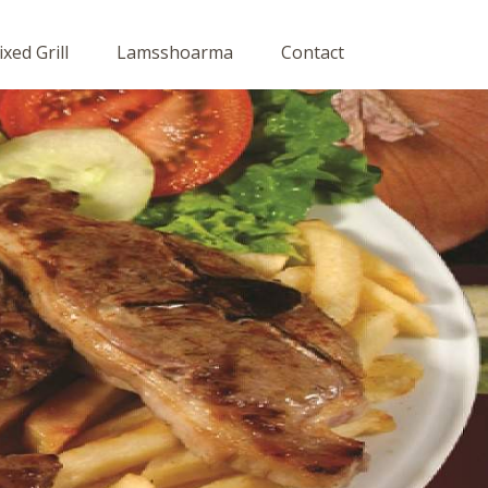
xed Grill
Lamsshoarma
Contact