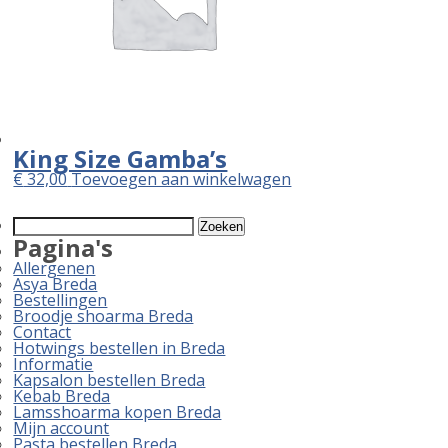
King Size Gamba’s
€
32,00
Toevoegen aan winkelwagen
Zoeken
naar:
Pagina's
Allergenen
Asya Breda
Bestellingen
Broodje shoarma Breda
Contact
Hotwings bestellen in Breda
Informatie
Kapsalon bestellen Breda
Kebab Breda
Lamsshoarma kopen Breda
Mijn account
Pasta bestellen Breda