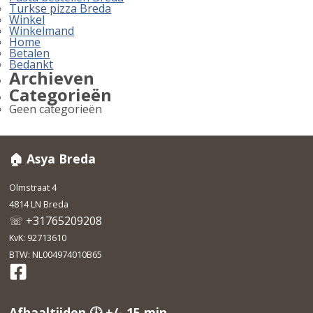
Turkse pizza Breda
Winkel
Winkelmand
Home
Betalen
Bedankt
Archieven
Categorieën
Geen categorieën
🏠 Asya Breda
Olmstraat 4
4814 LN Breda
☏ +31765209208
KvK: 92713610
BTW: NL004974010B65
Afhaaltijden 🕓 +/- 15 min