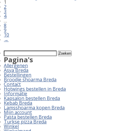
1
2
3
4
…
8
9
10
→
Zoeken
naar:
Pagina's
Allergenen
Asya Breda
Bestellingen
Broodje shoarma Breda
Contact
Hotwings bestellen in Breda
Informatie
Kapsalon bestellen Breda
Kebab Breda
Lamsshoarma kopen Breda
Mijn account
Pasta bestellen Breda
Turkse pizza Breda
Winkel
Winkelmand