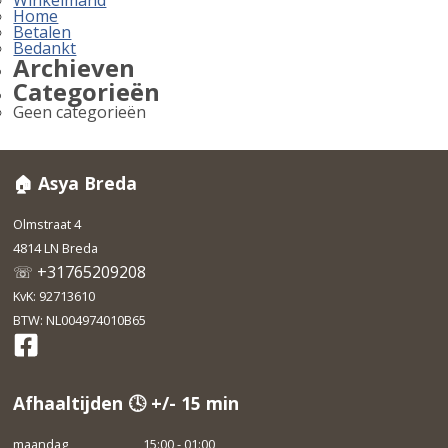
Home
Betalen
Bedankt
Archieven
Categorieën
Geen categorieën
🏠 Asya Breda
Olmstraat 4
4814 LN Breda
☏ +31765209208
KvK: 92713610
BTW: NL004974010B65
Afhaaltijden 🕓 +/- 15 min
maandag
15:00 - 01:00