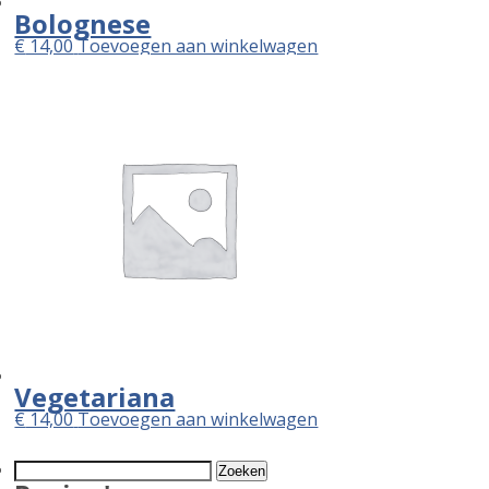
Bolognese
€
14,00
Toevoegen aan winkelwagen
Vegetariana
€
14,00
Toevoegen aan winkelwagen
Zoeken
naar: