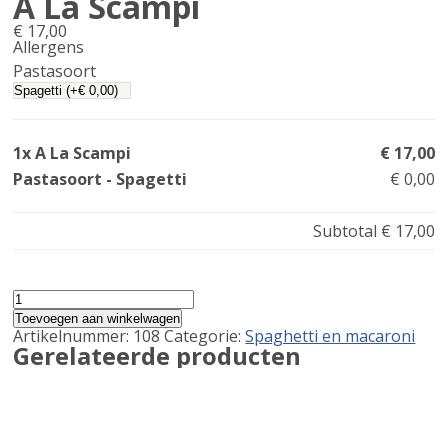
A La Scampi
€
17,00
Allergens
Product
Pastasoort
allergen
information
1x A La Scampi
€ 17,00
Pastasoort - Spagetti
€ 0,00
Subtotal
€ 17,00
A
La
Toevoegen aan winkelwagen
Scampi
Artikelnummer:
108
Categorie:
Spaghetti en macaroni
aantal
Gerelateerde producten