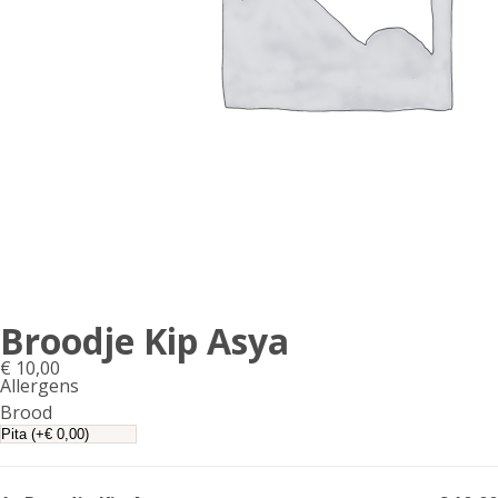
Broodje Kip Asya
€
10,00
Allergens
Product
Brood
allergen
information