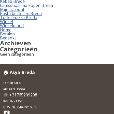
Kebab Breda
Lamsshoarma kopen Breda
Mijn account
Pasta bestellen Breda
Turkse pizza Breda
Winkel
Winkelmand
Home
Betalen
Bedankt
Archieven
Categorieën
Geen categorieën
🏠 Asya Breda
Olmstraat 4
4814 LN Breda
☏ +31765209208
KvK: 92713610
BTW: NL004974010B65