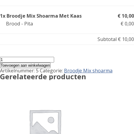
information
1x Broodje Mix Shoarma Met Kaas
€ 10,00
Brood - Pita
€ 0,00
Subtotal
€ 10,00
Broodje
Mix
Toevoegen aan winkelwagen
Shoarma
Artikelnummer:
5
Categorie:
Broodje Mix shoarma
Met
Gerelateerde producten
Kaas
aantal