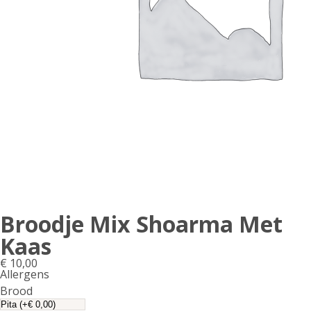
Broodje Mix Shoarma Met
Kaas
€
10,00
Allergens
Product
Brood
allergen