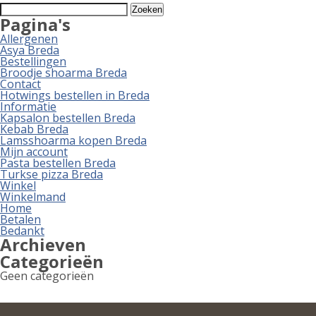
Zoeken
naar:
Pagina's
Allergenen
Asya Breda
Bestellingen
Broodje shoarma Breda
Contact
Hotwings bestellen in Breda
Informatie
Kapsalon bestellen Breda
Kebab Breda
Lamsshoarma kopen Breda
Mijn account
Pasta bestellen Breda
Turkse pizza Breda
Winkel
Winkelmand
Home
Betalen
Bedankt
Archieven
Categorieën
Geen categorieën