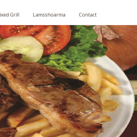
xed Grill
Lamsshoarma
Contact