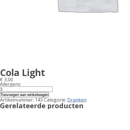
Cola Light
€
3,00
Allergens
Product
Cola
Light
allergen
Toevoegen aan winkelwagen
aantal
Artikelnummer:
143
Categorie:
Dranken
information
Gerelateerde producten