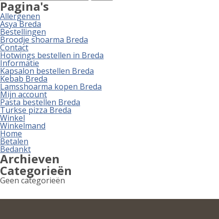
naar:
Pagina's
Allergenen
Asya Breda
Bestellingen
Broodje shoarma Breda
Contact
Hotwings bestellen in Breda
Informatie
Kapsalon bestellen Breda
Kebab Breda
Lamsshoarma kopen Breda
Mijn account
Pasta bestellen Breda
Turkse pizza Breda
Winkel
Winkelmand
Home
Betalen
Bedankt
Archieven
Categorieën
Geen categorieën