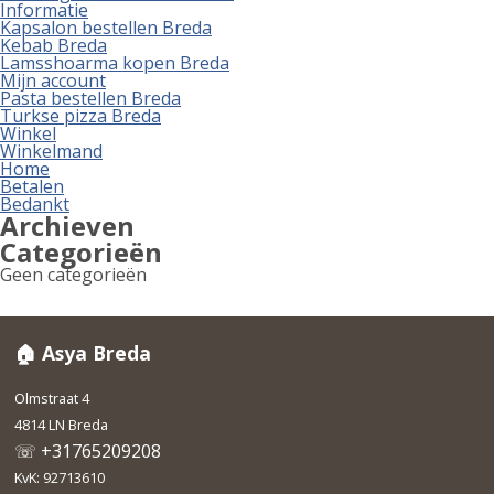
Informatie
Kapsalon bestellen Breda
Kebab Breda
Lamsshoarma kopen Breda
Mijn account
Pasta bestellen Breda
Turkse pizza Breda
Winkel
Winkelmand
Home
Betalen
Bedankt
Archieven
Categorieën
Geen categorieën
🏠 Asya Breda
Olmstraat 4
4814 LN Breda
☏ +31765209208
KvK: 92713610