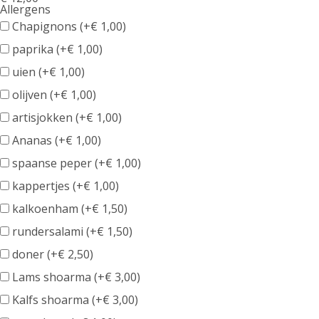
Allergens
Product
Chapignons (+
€
1,00
)
allergen
paprika (+
€
1,00
)
information
uien (+
€
1,00
)
olijven (+
€
1,00
)
artisjokken (+
€
1,00
)
Ananas (+
€
1,00
)
spaanse peper (+
€
1,00
)
kappertjes (+
€
1,00
)
kalkoenham (+
€
1,50
)
rundersalami (+
€
1,50
)
doner (+
€
2,50
)
Lams shoarma (+
€
3,00
)
Kalfs shoarma (+
€
3,00
)