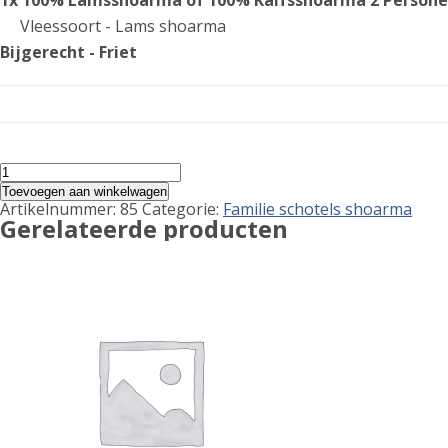
1x 100% Lamsshoarma of 100% Kalfsshoarma 2 Person
Vleessoort - Lams shoarma
Bijgerecht - Friet
100%
Lamsshoarma
Toevoegen aan winkelwagen
of
Artikelnummer:
85
Categorie:
Familie schotels shoarma
100%
Gerelateerde producten
Kalfsshoarma
2
Personen
aantal