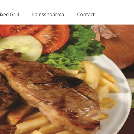
xed Grill
Lamsshoarma
Contact