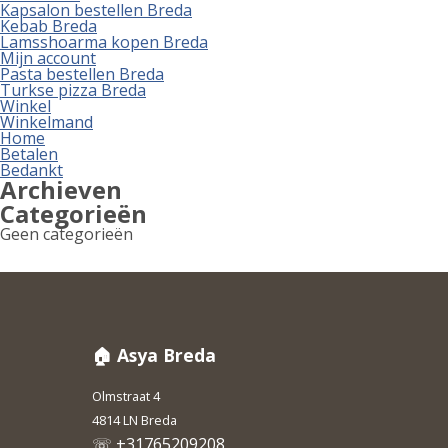
Kapsalon bestellen Breda
Kebab Breda
Lamsshoarma kopen Breda
Mijn account
Pasta bestellen Breda
Turkse pizza Breda
Winkel
Winkelmand
Home
Betalen
Bedankt
Archieven
Categorieën
Geen categorieën
🏠 Asya Breda
Olmstraat 4
4814 LN Breda
☏ +31765209208