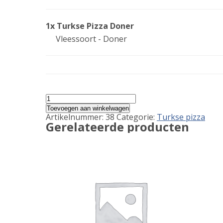
information
1x Turkse Pizza Doner
Vleessoort - Doner
Turkse
Pizza
Toevoegen aan winkelwagen
Doner
Artikelnummer:
38
Categorie:
Turkse pizza
aantal
Gerelateerde producten