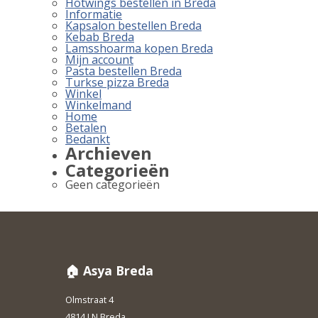
Hotwings bestellen in Breda
Informatie
Kapsalon bestellen Breda
Kebab Breda
Lamsshoarma kopen Breda
Mijn account
Pasta bestellen Breda
Turkse pizza Breda
Winkel
Winkelmand
Home
Betalen
Bedankt
Archieven
Categorieën
Geen categorieën
🏠 Asya Breda
Olmstraat 4
4814 LN Breda