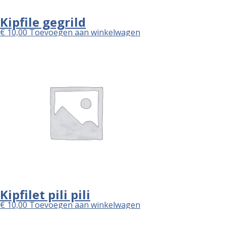
Kipfile gegrild
€
10,00
Toevoegen aan winkelwagen
Kipfilet pili pili
€
10,00
Toevoegen aan winkelwagen