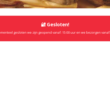
🔐 Gesloten!
omenteel gesloten we zijn geopend vanaf: 15:00 uur en we bezorgen vanaf: