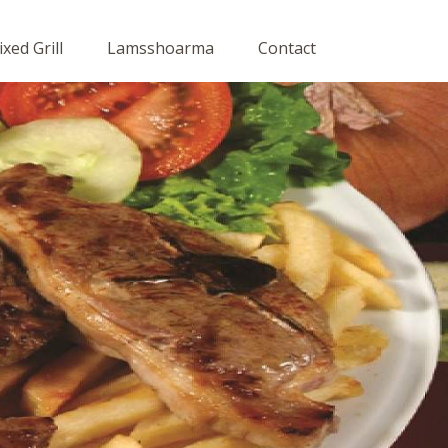
xed Grill
Lamsshoarma
Contact