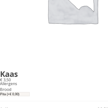
Kaas
€
3,50
Allergens
Product
Brood
allergen
information