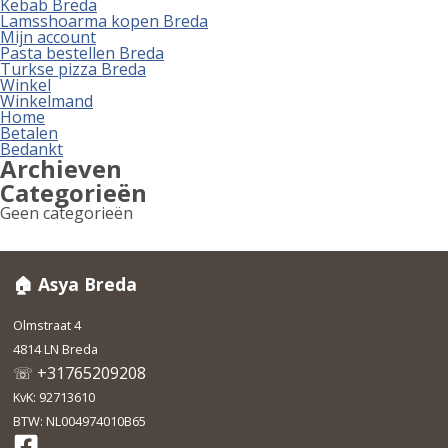
Kebab Breda
Lamsshoarma kopen Breda
Mijn account
Pasta bestellen Breda
Turkse pizza Breda
Winkel
Winkelmand
Home
Betalen
Bedankt
Archieven
Categorieën
Geen categorieën
🏠 Asya Breda
Olmstraat 4
4814 LN Breda
☏ +31765209208
KvK: 92713610
BTW: NL004974010B65