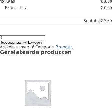
1x Kaas
€ 3,50
Brood - Pita
€ 0,00
Subtotal
€ 3,50
Kaas
aantal
Toevoegen aan winkelwagen
Artikelnummer:
16
Categorie:
Broodjes
Gerelateerde producten