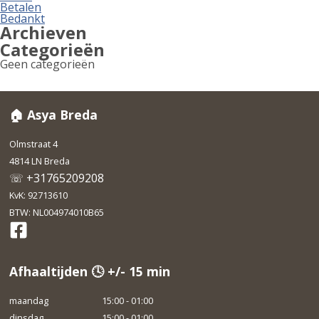
Betalen
Bedankt
Archieven
Categorieën
Geen categorieën
🏠 Asya Breda
Olmstraat 4
4814 LN Breda
☏ +31765209208
KvK: 92713610
BTW: NL004974010B65
Afhaaltijden 🕓 +/- 15 min
maandag
15:00 - 01:00
dinsdag
15:00 - 01:00