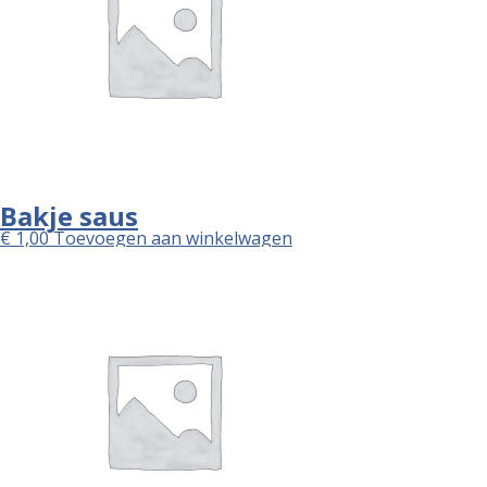
Bakje saus
€
1,00
Toevoegen aan winkelwagen