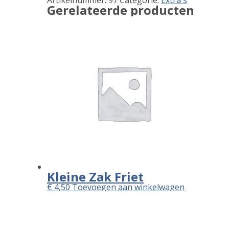
Artikelnummer:
97
Categorie:
Extra's
information
Gerelateerde producten
Kleine Zak Friet
€
4,50
Toevoegen aan winkelwagen