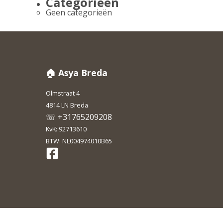
Categorieën
Geen categorieën
🏠 Asya Breda
Olmstraat 4
4814 LN Breda
☏ +31765209208
KvK: 92713610
BTW: NL004974010B65