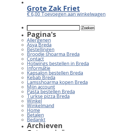
Grote Zak Friet
€
6,00
Toevoegen aan winkelwagen
Zoeken
naar:
Pagina's
Allergenen
Asya Breda
Bestellingen
Broodje shoarma Breda
Contact
Hotwings bestellen in Breda
Informatie
Kapsalon bestellen Breda
Kebab Breda
Lamsshoarma kopen Breda
Mijn account
Pasta bestellen Breda
Turkse pizza Breda
Winkel
Winkelmand
Home
Betalen
Bedankt
Archieven