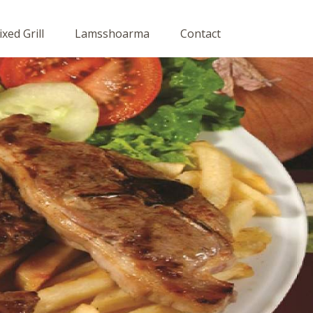
xed Grill
Lamsshoarma
Contact