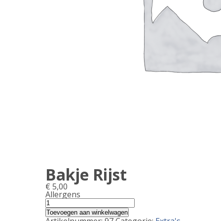
Bakje Rijst
€
5,00
Allergens
Product
Bakje
Rijst
allergen
Toevoegen aan winkelwagen
aantal