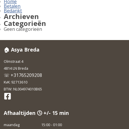
Home
Betalen
Bedankt
Archieven
Categorieën
Geen categorieën
🏠 Asya Breda
Olmstraat 4
4814 LN Breda
☏ +31765209208
KvK: 92713610
BTW: NL004974010B65
Afhaaltijden 🕓 +/- 15 min
maandag
15:00 - 01:00