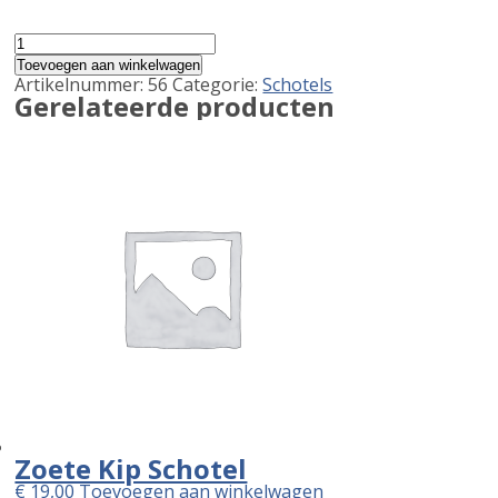
Adana
kebab
Toevoegen aan winkelwagen
Schotel
Artikelnummer:
56
Categorie:
Schotels
aantal
Gerelateerde producten
Zoete Kip Schotel
€
19,00
Toevoegen aan winkelwagen