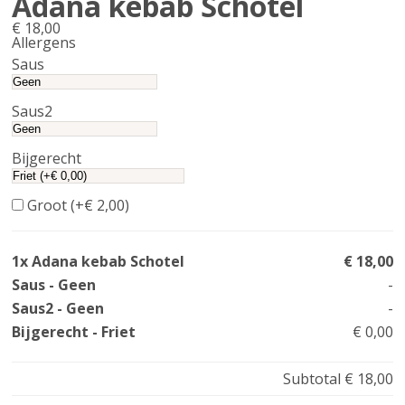
Adana kebab Schotel
€
18,00
Allergens
Product
Saus
allergen
information
Saus2
Bijgerecht
Groot (+
€
2,00
)
1x Adana kebab Schotel
€ 18,00
Saus - Geen
-
Saus2 - Geen
-
Bijgerecht - Friet
€ 0,00
Subtotal
€ 18,00