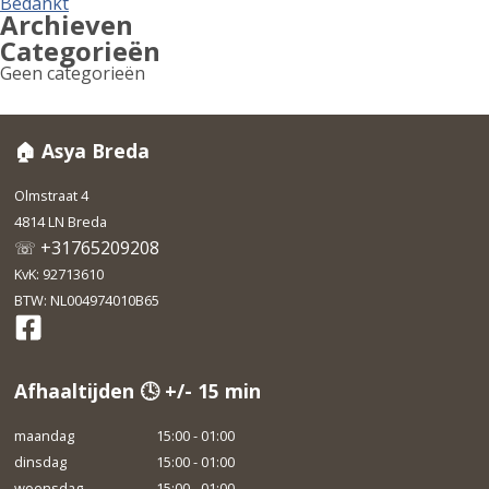
Bedankt
Archieven
Categorieën
Geen categorieën
🏠 Asya Breda
Olmstraat 4
4814 LN Breda
☏ +31765209208
KvK: 92713610
BTW: NL004974010B65
Afhaaltijden 🕓 +/- 15 min
maandag
15:00 - 01:00
dinsdag
15:00 - 01:00
woensdag
15:00 - 01:00