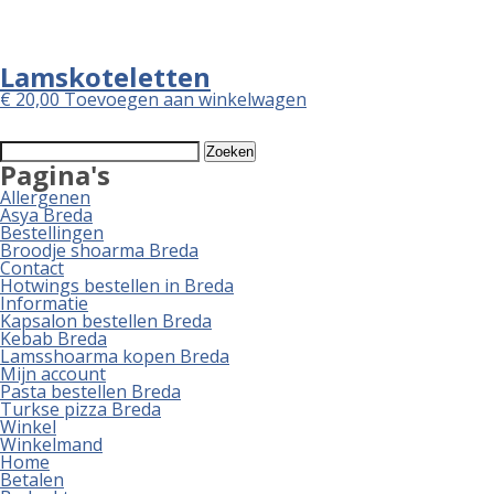
Lamskoteletten
€
20,00
Toevoegen aan winkelwagen
Zoeken
naar:
Pagina's
Allergenen
Asya Breda
Bestellingen
Broodje shoarma Breda
Contact
Hotwings bestellen in Breda
Informatie
Kapsalon bestellen Breda
Kebab Breda
Lamsshoarma kopen Breda
Mijn account
Pasta bestellen Breda
Turkse pizza Breda
Winkel
Winkelmand
Home
Betalen