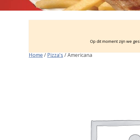
Op dit moment zijn we gesl
Home
/
Pizza's
/ Americana