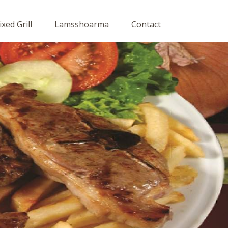
xed Grill
Lamsshoarma
Contact