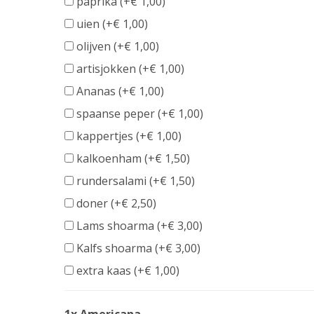
paprika (+
€
1,00
)
information
uien (+
€
1,00
)
olijven (+
€
1,00
)
artisjokken (+
€
1,00
)
Ananas (+
€
1,00
)
spaanse peper (+
€
1,00
)
kappertjes (+
€
1,00
)
kalkoenham (+
€
1,50
)
rundersalami (+
€
1,50
)
doner (+
€
2,50
)
Lams shoarma (+
€
3,00
)
Kalfs shoarma (+
€
3,00
)
extra kaas (+
€
1,00
)