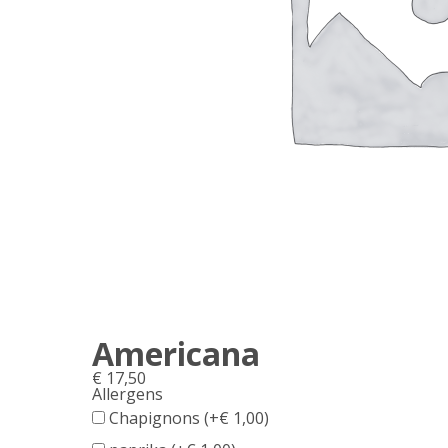
Americana
€
17,50
Allergens
Product
Chapignons (+
€
1,00
)
allergen