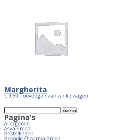
Margherita
€
9,50
Toevoegen aan winkelwagen
Zoeken
naar:
Pagina's
Allergenen
Asya Breda
Bestellingen
Broodje shoarma Breda