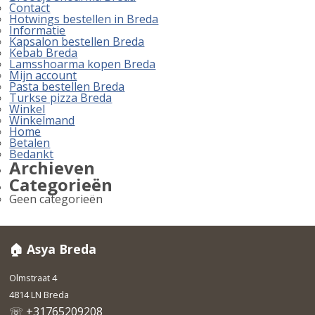
Contact
Hotwings bestellen in Breda
Informatie
Kapsalon bestellen Breda
Kebab Breda
Lamsshoarma kopen Breda
Mijn account
Pasta bestellen Breda
Turkse pizza Breda
Winkel
Winkelmand
Home
Betalen
Bedankt
Archieven
Categorieën
Geen categorieën
🏠 Asya Breda
Olmstraat 4
4814 LN Breda
☏ +31765209208