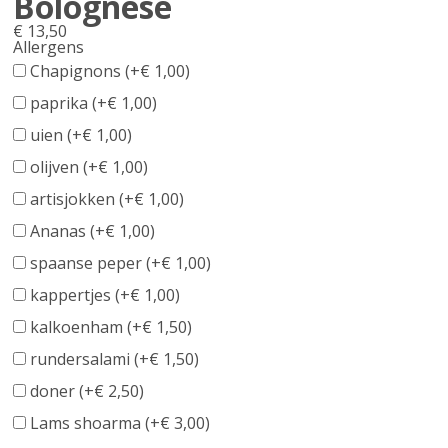
Bolognese
€
13,50
Allergens
Product
Chapignons (+
€
1,00
)
allergen
paprika (+
€
1,00
)
information
uien (+
€
1,00
)
olijven (+
€
1,00
)
artisjokken (+
€
1,00
)
Ananas (+
€
1,00
)
spaanse peper (+
€
1,00
)
kappertjes (+
€
1,00
)
kalkoenham (+
€
1,50
)
rundersalami (+
€
1,50
)
doner (+
€
2,50
)
Lams shoarma (+
€
3,00
)