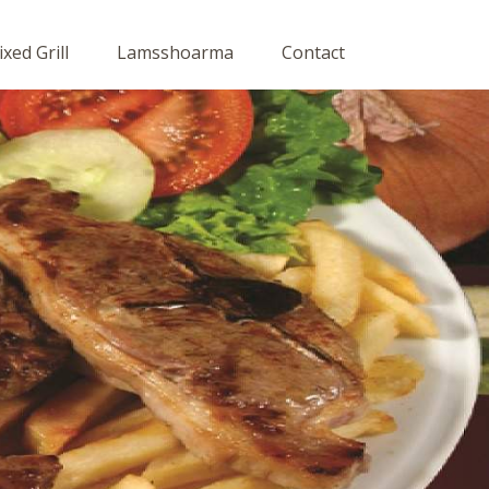
xed Grill
Lamsshoarma
Contact