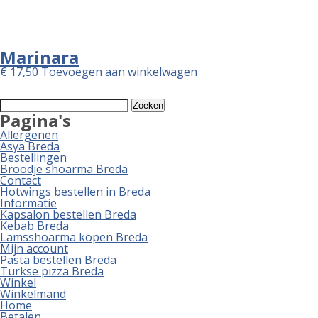
Marinara
€
17,50
Toevoegen aan winkelwagen
Zoeken
naar:
Pagina's
Allergenen
Asya Breda
Bestellingen
Broodje shoarma Breda
Contact
Hotwings bestellen in Breda
Informatie
Kapsalon bestellen Breda
Kebab Breda
Lamsshoarma kopen Breda
Mijn account
Pasta bestellen Breda
Turkse pizza Breda
Winkel
Winkelmand
Home
Betalen