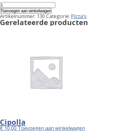
Pollo
aantal
Toevoegen aan winkelwagen
Artikelnummer:
130
Categorie:
Pizza's
Gerelateerde producten
Cipolla
€
10,00
Toevoegen aan winkelwagen