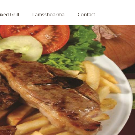
xed Grill
Lamsshoarma
Contact