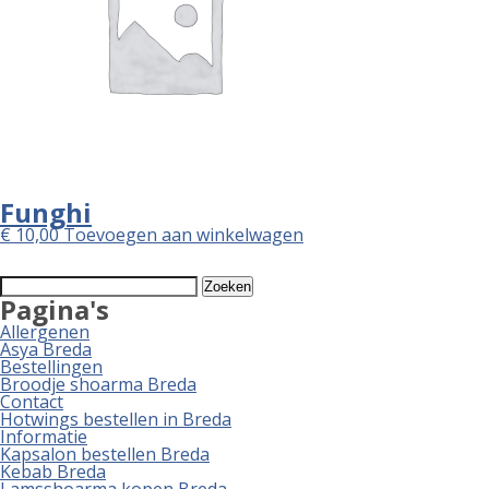
Funghi
€
10,00
Toevoegen aan winkelwagen
Zoeken
naar:
Pagina's
Allergenen
Asya Breda
Bestellingen
Broodje shoarma Breda
Contact
Hotwings bestellen in Breda
Informatie
Kapsalon bestellen Breda
Kebab Breda