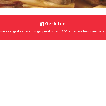
🔐 Gesloten!
omenteel gesloten we zijn geopend vanaf: 15:00 uur en we bezorgen vanaf: