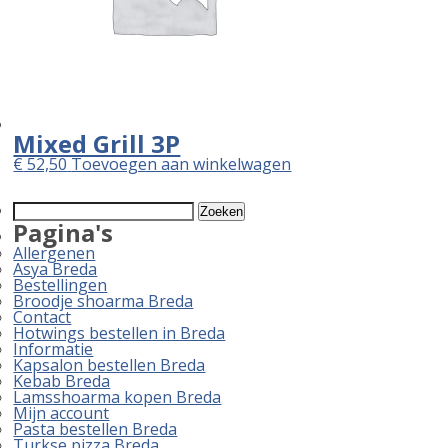
Mixed Grill 3P
€
52,50
Toevoegen aan winkelwagen
Zoeken
naar:
Pagina's
Allergenen
Asya Breda
Bestellingen
Broodje shoarma Breda
Contact
Hotwings bestellen in Breda
Informatie
Kapsalon bestellen Breda
Kebab Breda
Lamsshoarma kopen Breda
Mijn account
Pasta bestellen Breda
Turkse pizza Breda