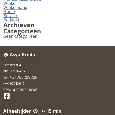
Winkel
Winkelmand
Home
Betalen
Bedankt
Archieven
Categorieën
Geen categorieën
🏠 Asya Breda
Olmstraat 4
4814 LN Breda
☏ +31765209208
KvK: 92713610
BTW: NL004974010B65
Afhaaltijden 🕓 +/- 15 min