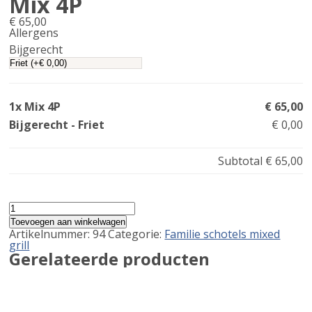
Mix 4P
€
65,00
Allergens
Product
Bijgerecht
allergen
information
1x Mix 4P
€ 65,00
Bijgerecht - Friet
€ 0,00
Subtotal
€ 65,00
Mix
4P
Toevoegen aan winkelwagen
aantal
Artikelnummer:
94
Categorie:
Familie schotels mixed
grill
Gerelateerde producten