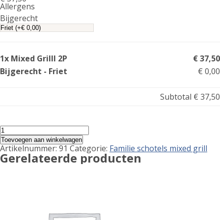
Allergens
Product
Bijgerecht
allergen
information
1x Mixed Grilll 2P
€ 37,50
Bijgerecht - Friet
€ 0,00
Subtotal
€ 37,50
Mixed
Grilll
Toevoegen aan winkelwagen
2P
Artikelnummer:
91
Categorie:
Familie schotels mixed grill
aantal
Gerelateerde producten