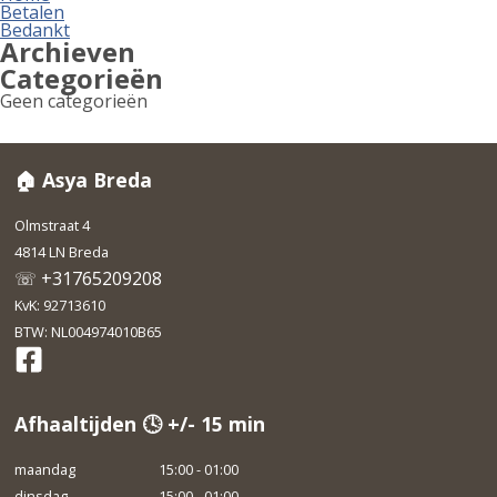
Betalen
Bedankt
Archieven
Categorieën
Geen categorieën
🏠 Asya Breda
Olmstraat 4
4814 LN Breda
☏ +31765209208
KvK: 92713610
BTW: NL004974010B65
Afhaaltijden 🕓 +/- 15 min
maandag
15:00 - 01:00
dinsdag
15:00 - 01:00