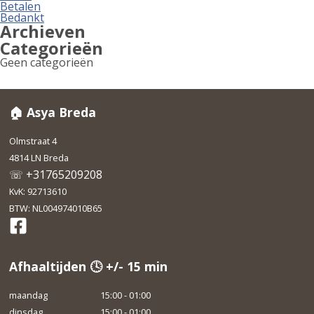
Betalen
Bedankt
Archieven
Categorieën
Geen categorieën
🏠 Asya Breda
Olmstraat 4
4814 LN Breda
☏ +31765209208
KvK: 92713610
BTW: NL004974010B65
Afhaaltijden 🕓 +/- 15 min
maandag
15:00 - 01:00
dinsdag
15:00 - 01:00