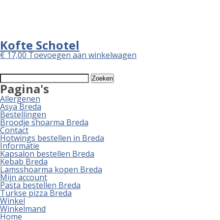
Kofte Schotel
€
17,00
Toevoegen aan winkelwagen
Zoeken
naar:
Pagina's
Allergenen
Asya Breda
Bestellingen
Broodje shoarma Breda
Contact
Hotwings bestellen in Breda
Informatie
Kapsalon bestellen Breda
Kebab Breda
Lamsshoarma kopen Breda
Mijn account
Pasta bestellen Breda
Turkse pizza Breda
Winkel
Winkelmand
Home