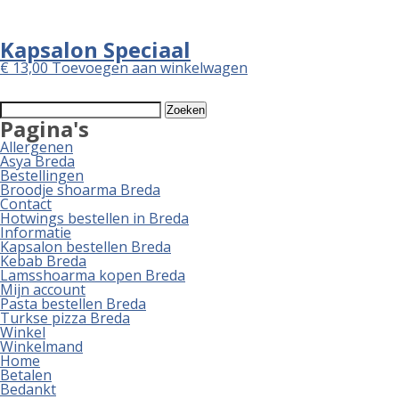
Kapsalon Speciaal
€
13,00
Toevoegen aan winkelwagen
Zoeken
naar:
Pagina's
Allergenen
Asya Breda
Bestellingen
Broodje shoarma Breda
Contact
Hotwings bestellen in Breda
Informatie
Kapsalon bestellen Breda
Kebab Breda
Lamsshoarma kopen Breda
Mijn account
Pasta bestellen Breda
Turkse pizza Breda
Winkel
Winkelmand
Home
Betalen
Bedankt