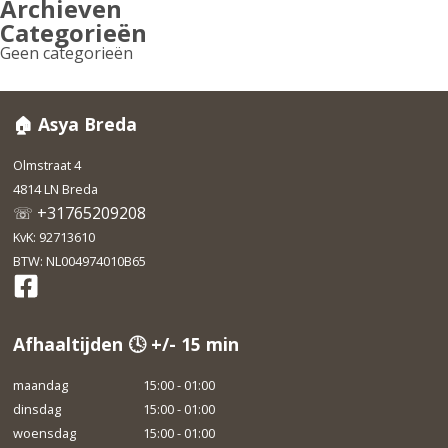
Archieven
Categorieën
Geen categorieën
🏠 Asya Breda
Olmstraat 4
4814 LN Breda
☏ +31765209208
KvK: 92713610
BTW: NL004974010B65
Afhaaltijden 🕓 +/- 15 min
maandag
15:00 - 01:00
dinsdag
15:00 - 01:00
woensdag
15:00 - 01:00