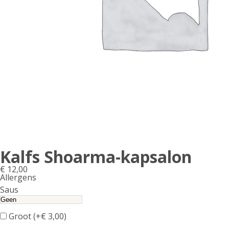
Kalfs Shoarma-kapsalon
€
12,00
Allergens
Product
Saus
allergen
information
Groot (+
€
3,00
)