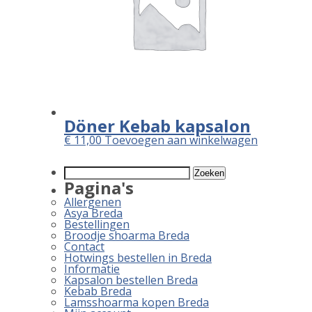
Döner Kebab kapsalon
€
11,00
Toevoegen aan winkelwagen
Zoeken
naar:
Pagina's
Allergenen
Asya Breda
Bestellingen
Broodje shoarma Breda
Contact
Hotwings bestellen in Breda
Informatie
Kapsalon bestellen Breda
Kebab Breda
Lamsshoarma kopen Breda