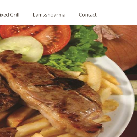
xed Grill
Lamsshoarma
Contact