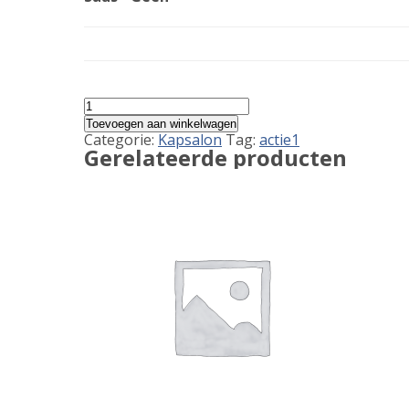
Kapsalon
2
Toevoegen aan winkelwagen
soorten
Categorie:
Kapsalon
Tag:
actie1
vlees
Gerelateerde producten
aantal