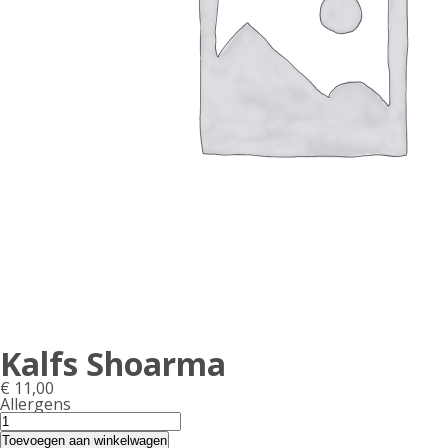
Kalfs Shoarma
€
11,00
Allergens
Product
Kalfs
Shoarma
allergen
Toevoegen aan winkelwagen