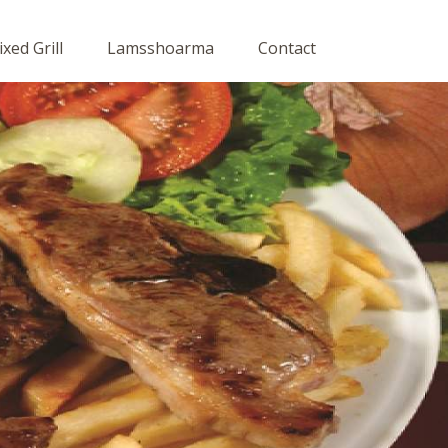
xed Grill
Lamsshoarma
Contact