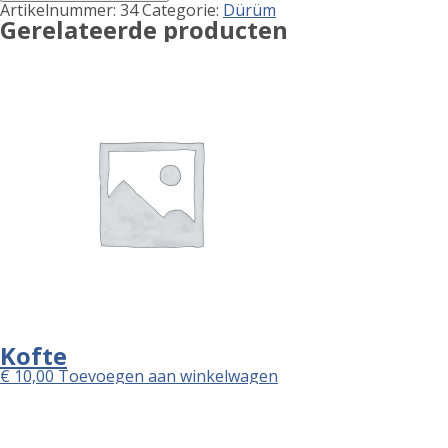
aantal
Artikelnummer:
34
Categorie:
Dürüm
information
Gerelateerde producten
Kofte
€
10,00
Toevoegen aan winkelwagen