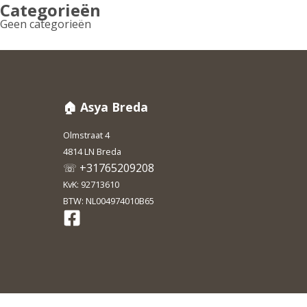
Categorieën
Geen categorieën
🏠 Asya Breda
Olmstraat 4
4814 LN Breda
☏ +31765209208
KvK: 92713610
BTW: NL004974010B65