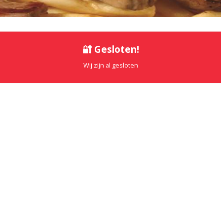
🔐 Gesloten!
Wij zijn al gesloten