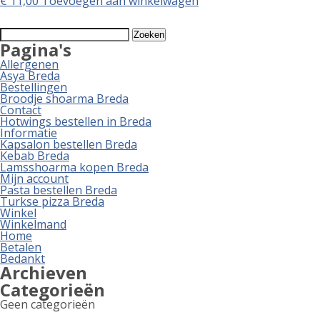
€
11,00
Toevoegen aan winkelwagen
Zoeken
naar:
Pagina's
Allergenen
Asya Breda
Bestellingen
Broodje shoarma Breda
Contact
Hotwings bestellen in Breda
Informatie
Kapsalon bestellen Breda
Kebab Breda
Lamsshoarma kopen Breda
Mijn account
Pasta bestellen Breda
Turkse pizza Breda
Winkel
Winkelmand
Home
Betalen
Bedankt
Archieven
Categorieën
Geen categorieën