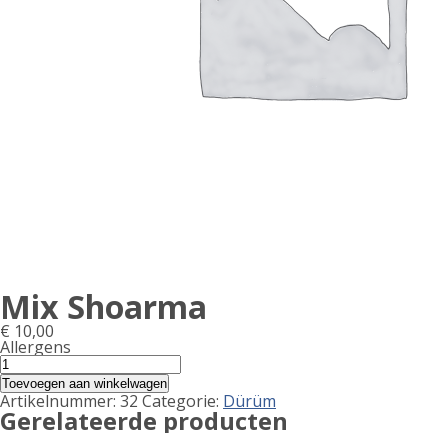
Mix Shoarma
€
10,00
Allergens
Product
Mix
Shoarma
allergen
Toevoegen aan winkelwagen
aantal
Artikelnummer:
32
Categorie:
Dürüm
information
Gerelateerde producten