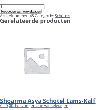
Mix
Shoarma
Toevoegen aan winkelwagen
Schotel
Artikelnummer:
48
Categorie:
Schotels
aantal
Gerelateerde producten
Shoarma Asya Schotel Lams-Kalf
€
20,00
Toevoegen aan winkelwagen