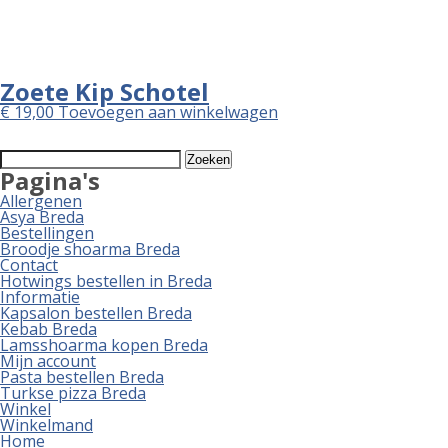
Zoete Kip Schotel
€
19,00
Toevoegen aan winkelwagen
Zoeken
naar:
Pagina's
Allergenen
Asya Breda
Bestellingen
Broodje shoarma Breda
Contact
Hotwings bestellen in Breda
Informatie
Kapsalon bestellen Breda
Kebab Breda
Lamsshoarma kopen Breda
Mijn account
Pasta bestellen Breda
Turkse pizza Breda
Winkel
Winkelmand
Home