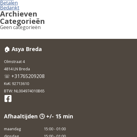
Betalen
Bedankt
Archieven
Categorieën
Geen categorieën
🏠 Asya Breda
Olmstraat 4
4814 LN Breda
☏ +31765209208
KvK: 92713610
BTW: NL004974010B65
Afhaaltijden 🕓 +/- 15 min
maandag
15:00 - 01:00
dinsdag
15:00 - 01:00