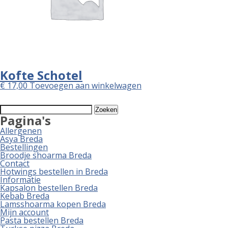
Kofte Schotel
€
17,00
Toevoegen aan winkelwagen
Zoeken
naar:
Pagina's
Allergenen
Asya Breda
Bestellingen
Broodje shoarma Breda
Contact
Hotwings bestellen in Breda
Informatie
Kapsalon bestellen Breda
Kebab Breda
Lamsshoarma kopen Breda
Mijn account
Pasta bestellen Breda