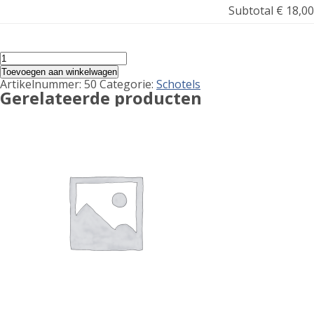
Subtotal
€ 18,00
Shoarma
Schotel
Toevoegen aan winkelwagen
Lams-
Artikelnummer:
50
Categorie:
Schotels
Kalf
Gerelateerde producten
aantal