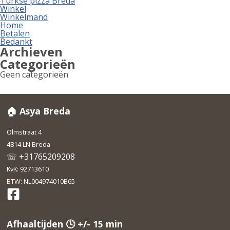
Turkse pizza Breda
Winkel
Winkelmand
Home
Betalen
Bedankt
Archieven
Categorieën
Geen categorieën
🏠 Asya Breda
Olmstraat 4
4814 LN Breda
☏ +31765209208
KvK: 92713610
BTW: NL004974010B65
Afhaaltijden 🕓 +/- 15 min