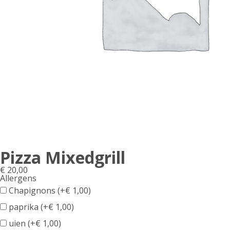
Pizza Mixedgrill
€
20,00
Allergens
Product
Chapignons (+
€
1,00
)
allergen
paprika (+
€
1,00
)
information
uien (+
€
1,00
)