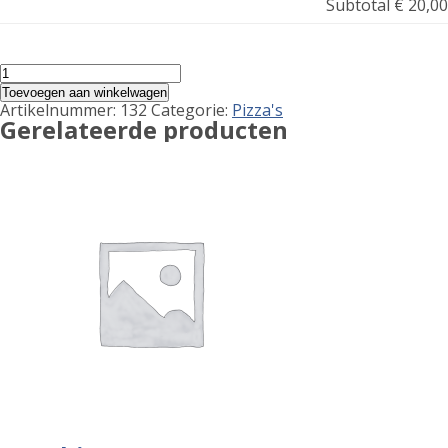
Subtotal
€ 20,00
Pizza
Mixedgrill
Toevoegen aan winkelwagen
aantal
Artikelnummer:
132
Categorie:
Pizza's
Gerelateerde producten