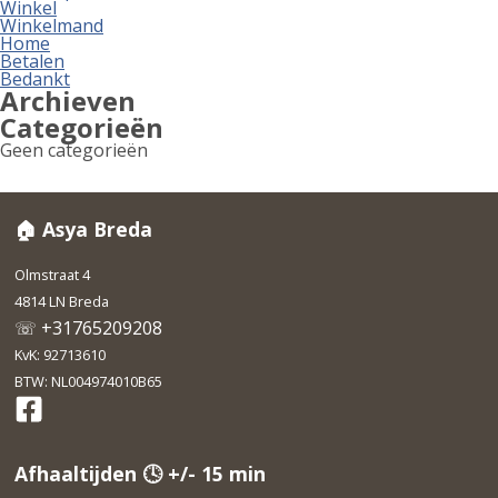
Winkel
Winkelmand
Home
Betalen
Bedankt
Archieven
Categorieën
Geen categorieën
🏠 Asya Breda
Olmstraat 4
4814 LN Breda
☏ +31765209208
KvK: 92713610
BTW: NL004974010B65
Afhaaltijden 🕓 +/- 15 min