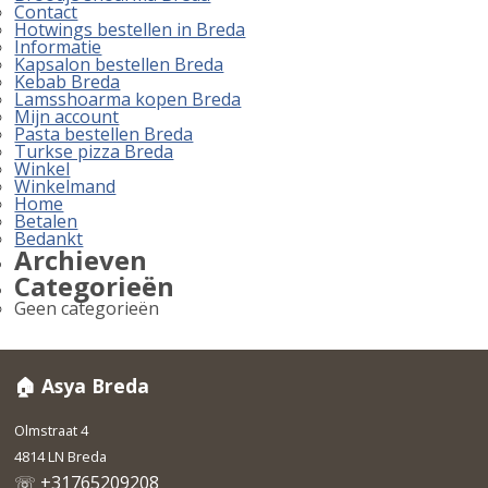
Contact
Hotwings bestellen in Breda
Informatie
Kapsalon bestellen Breda
Kebab Breda
Lamsshoarma kopen Breda
Mijn account
Pasta bestellen Breda
Turkse pizza Breda
Winkel
Winkelmand
Home
Betalen
Bedankt
Archieven
Categorieën
Geen categorieën
🏠 Asya Breda
Olmstraat 4
4814 LN Breda
☏ +31765209208