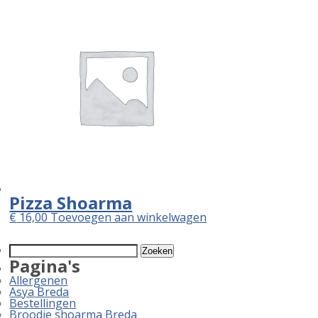
Pizza Shoarma
€
16,00
Toevoegen aan winkelwagen
Zoeken
naar:
Pagina's
Allergenen
Asya Breda
Bestellingen
Broodje shoarma Breda