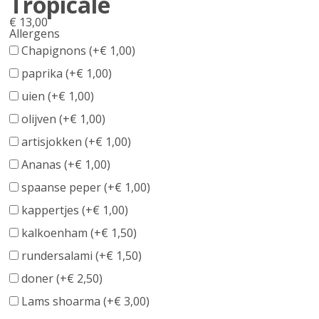
Tropicale
€
13,00
Allergens
Product
Chapignons (+
€
1,00
)
allergen
paprika (+
€
1,00
)
information
uien (+
€
1,00
)
olijven (+
€
1,00
)
artisjokken (+
€
1,00
)
Ananas (+
€
1,00
)
spaanse peper (+
€
1,00
)
kappertjes (+
€
1,00
)
kalkoenham (+
€
1,50
)
rundersalami (+
€
1,50
)
doner (+
€
2,50
)
Lams shoarma (+
€
3,00
)