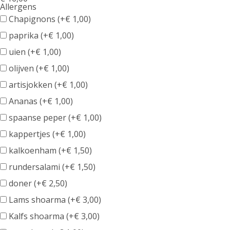
Allergens
Product
Chapignons (+
€
1,00
)
allergen
paprika (+
€
1,00
)
information
uien (+
€
1,00
)
olijven (+
€
1,00
)
artisjokken (+
€
1,00
)
Ananas (+
€
1,00
)
spaanse peper (+
€
1,00
)
kappertjes (+
€
1,00
)
kalkoenham (+
€
1,50
)
rundersalami (+
€
1,50
)
doner (+
€
2,50
)
Lams shoarma (+
€
3,00
)
Kalfs shoarma (+
€
3,00
)