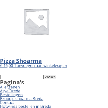
Pizza Shoarma
€
16,00
Toevoegen aan winkelwagen
Zoeken
naar:
Pagina's
Allergenen
Asya Breda
Bestellingen
Broodje shoarma Breda
Contact
Hotwings bestellen in Breda