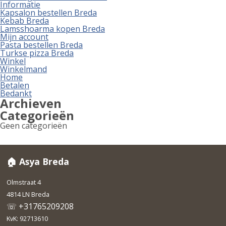
Informatie
Kapsalon bestellen Breda
Kebab Breda
Lamsshoarma kopen Breda
Mijn account
Pasta bestellen Breda
Turkse pizza Breda
Winkel
Winkelmand
Home
Betalen
Bedankt
Archieven
Categorieën
Geen categorieën
🏠 Asya Breda
Olmstraat 4
4814 LN Breda
☏ +31765209208
KvK: 92713610