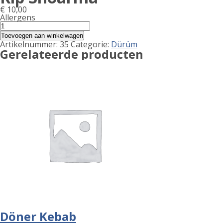
€
10,00
Allergens
Product
Kip
Shoarma
allergen
Toevoegen aan winkelwagen
aantal
Artikelnummer:
35
Categorie:
Dürüm
information
Gerelateerde producten
Döner Kebab