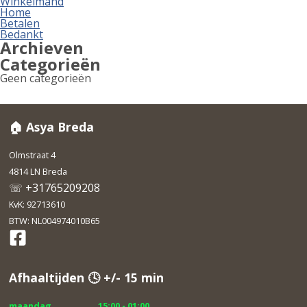
Winkelmand
Home
Betalen
Bedankt
Archieven
Categorieën
Geen categorieën
🏠 Asya Breda
Olmstraat 4
4814 LN Breda
☏ +31765209208
KvK: 92713610
BTW: NL004974010B65
Afhaaltijden 🕓 +/- 15 min
maandag
15:00 - 01:00