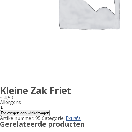
Kleine Zak Friet
€
4,50
Allergens
Product
Kleine
Zak
allergen
Toevoegen aan winkelwagen
Friet
Artikelnummer:
95
Categorie:
Extra's
information
aantal
Gerelateerde producten