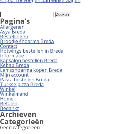
€
1,00
Toevoegen aan winkelwagen
Zoeken
naar:
Pagina's
Allergenen
Asya Breda
Bestellingen
Broodje shoarma Breda
Contact
Hotwings bestellen in Breda
Informatie
Kapsalon bestellen Breda
Kebab Breda
Lamsshoarma kopen Breda
Mijn account
Pasta bestellen Breda
Turkse pizza Breda
Winkel
Winkelmand
Home
Betalen
Bedankt
Archieven
Categorieën
Geen categorieën